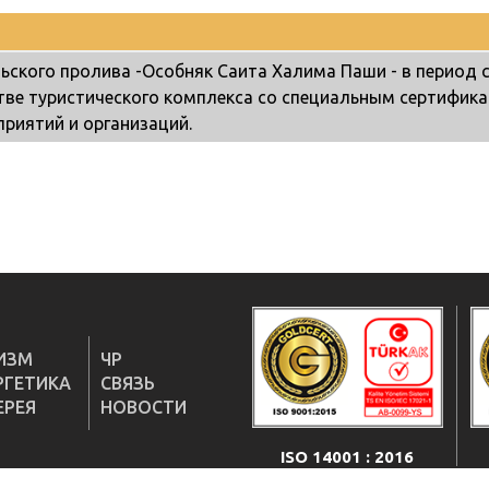
ского пролива -Особняк Саита Халима Паши - в период с
стве туристического комплекса со специальным сертифи
риятий и организаций.
ИЗМ
ЧР
РГЕТИКА
СВЯЗЬ
ЕРЕЯ
НОВОСТИ
ISO 14001 : 2016