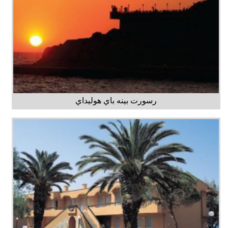
رسورت بينه باي هوليداي