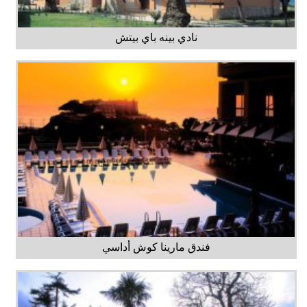
نادي بينه باي بيتش
فندق مارينا كوش أداسي