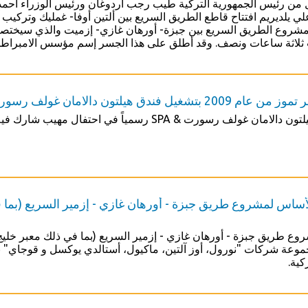
من رئيس الجمهورية التركية طيب رجب أردوغان ورئيس الوزراء أحمد دا
علي يلديريم افتتاح قاطع الطريق السريع بين ألتين أوفا- غمليك وتركي
مشروع الطريق السريع بين جبزة- أورهان غازي- إزميت والذي سيختصر
ب ثلاثة ساعات ونصف. وقد أطلق على هذا الجسر إسم مؤسس الامبراطور
ل فندق هيلتون دالامان غولف رسورت & SPA
 SPA رسمياً في احتفال مهيب شارك فيه وزير الثقافة والسياحة السيد/ أرطغرل جوناي.
ساس لمشروع طريق جبزة - أورهان غازي - إزمير السريع (بما 
روع طريق جبزة - أورهان غازي - إزمير السريع (بما في ذلك معبر خلي
كية.