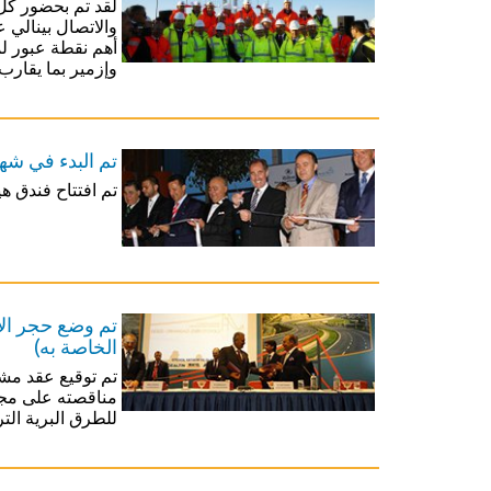
لقد تم بحضور كل 
والاتصال بينالي 
أهم نقطة عبور ل
وإزمير بما يقار
تم البدء في شهر تموز من عام 2009 بتشغي
تم افتتاح فندق هيلتون دالامان غولف رسورت &
تم وضع حجر الأ
الخاصة به)
تم توقيع عقد مش
للطرق البرية التر