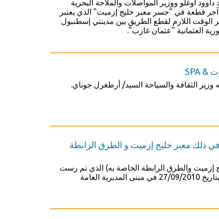
وود أوغلو ووزير المواصلات والملاحة البحرية
ب آخر قطعة في "جسر معبر خليج إزميت" الذي يعتبر
 الوقت اللازم لقطع الطريق بين مدينتي إسطنبول
ية العثمانية "عثمان غازب".
في ذلك معبر خليج إزميت و الطرق الرابطة
ج إزميت والطرق الرابطة الخاصة به) الذي تم رست
مناقصته على مجموعة شركات "نورول، أوز آلتين، ماكيول، أستالدي يوكسل و قوجاي" بتاريخ 27/09/2010 في مبنى المديرية العامة