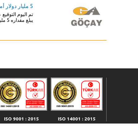
5 مليار دولار أمريكي رقم قياسي في مقدار القرض المستخدم في تمويل مشروع طريق غبزة- إزميت السريع
تم اليوم التوقي
يبلغ مقداره 5 مليار دولار اشترك فيه 9 بنوك كبيرة
ISO 14001 : 2015
ISO 9001 : 2015