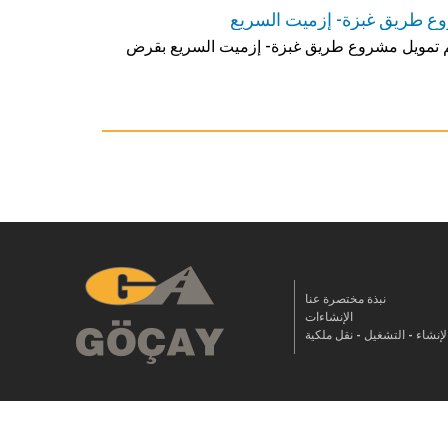
يتم تمويل مشروع طريق غبزة- إزميت السريع بقرض
نبذة مختصرة عنا
الإنشاءات
لإنشاء - التشغيل - نقل ملكية